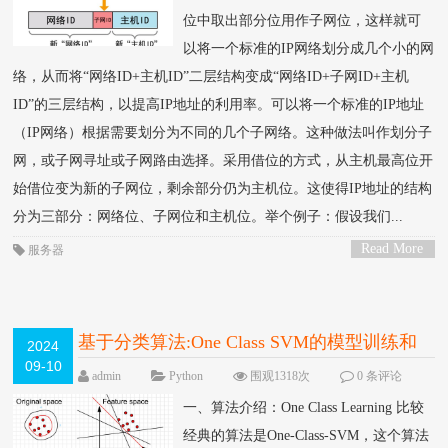
位中取出部分位用作子网位，这样就可
以将一个标准的IP网络划分成几个小的网
络，从而将“网络ID+主机ID”二层结构变成“网络ID+子网ID+主机
ID”的三层结构，以提高IP地址的利用率。可以将一个标准的IP地址
（IP网络）根据需要划分为不同的几个子网络。这种做法叫作划分子
网，或子网寻址或子网路由选择。采用借位的方式，从主机最高位开
始借位变为新的子网位，剩余部分仍为主机位。这使得IP地址的结构
分为三部分：网络位、子网位和主机位。举个例子：假设我们...
Read More
服务器
>
基于分类算法:One Class SVM的模型训练和
2024
09-10
预测实践
NEW
admin
Python
围观1318次
0 条评论
一、算法介绍：One Class Learning 比较
经典的算法是One-Class-SVM，这个算法