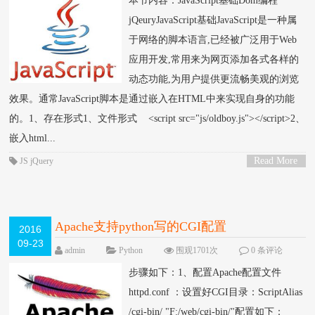
本节内容：JavaScript基础Dom编程
jQeuryJavaScript基础JavaScript是一种属
于网络的脚本语言,已经被广泛用于Web
应用开发,常用来为网页添加各式各样的
动态功能,为用户提供更流畅美观的浏览
效果。通常JavaScript脚本是通过嵌入在HTML中来实现自身的功能
的。1、存在形式1、文件形式 <script src="js/oldboy.js"></script>2、
嵌入html...
Read More
JS
jQuery
>
Apache支持python写的CGI配置
2016
09-23
admin
Python
围观1701次
0 条评论
步骤如下：1、配置Apache配置文件
httpd.conf ：设置好CGI目录：ScriptAlias
/cgi-bin/ "F:/web/cgi-bin/"配置如下：