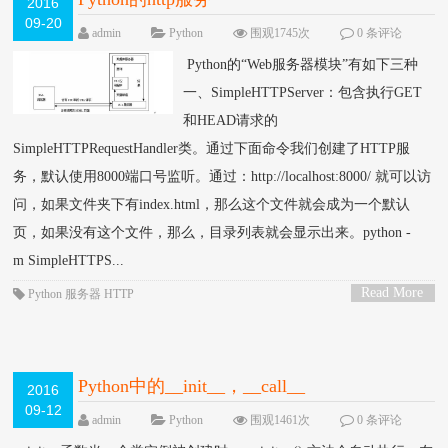
2016
09-20
(SimpleHTTPServer,BaseHTTPServer,CGIHTTPSe
admin
Python
围观1745次
0 条评论
Python的“Web服务器模块”有如下三种
一、SimpleHTTPServer：包含执行GET
和HEAD请求的
SimpleHTTPRequestHandler类。通过下面命令我们创建了HTTP服
务，默认使用8000端口号监听。通过：http://localhost:8000/ 就可以访
问，如果文件夹下有index.html，那么这个文件就会成为一个默认
页，如果没有这个文件，那么，目录列表就会显示出来。python -
m SimpleHTTPS...
Read More
Python
服务器
HTTP
>
Python中的__init__，__call__
2016
09-12
admin
Python
围观1461次
0 条评论