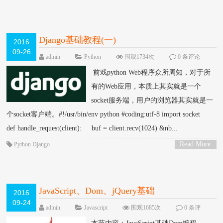
>
Django基础教程(一)
2016
09-26
admin
Python
围观1734次
0 条评论
前戏python Web程序众所周知，对于所
有的Web应用，本质上其实就是一个
socket服务端，用户的浏览器其实就是一
个socket客户端。#!/usr/bin/env python #coding:utf-8 import socket
def handle_request(client): buf = client.recv(1024) &nb...
Read More
Python
Django
>
JavaScript、Dom、jQuery基础
2016
09-24
admin
Javascript
围观1685次
0 条评
论