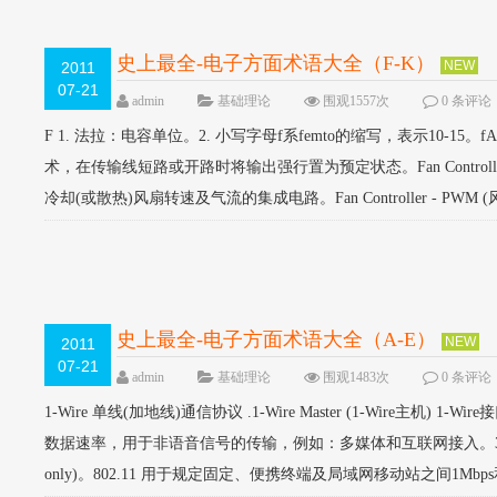
史上最全-电子方面术语大全（F-K）
NEW
2011
07-21
admin
基础理论
围观1557次
0 条评论
F 1. 法拉：电容单位。2. 小写字母f系femto的缩写，表示10-15。fA
术，在传输线短路或开路时将输出强行置为预定状态。Fan Controlle
冷却(或散热)风扇转速及气流的集成电路。Fan Controller - PWM
史上最全-电子方面术语大全（A-E）
NEW
2011
07-21
admin
基础理论
围观1483次
0 条评论
1-Wire 单线(加地线)通信协议 .1-Wire Master (1-Wire主
数据速率，用于非语音信号的传输，例如：多媒体和互联网接入。3GPP 第
only)。802.11 用于规定固定、便携终端及局域网移动站之间1Mbps