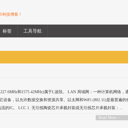
T科技博客！
标签
工具导航
率(1227.6MHz和1575.42MHz)属于L波段。 LAN 局域网：一种计算机网络
，以允许数据交换和资源共享。以太网和WiFi (802.11)是最普遍的
制电流的IC。 LCC 1. 无引线陶瓷芯片承载封装或无引线芯片承载封装：...
Read More >