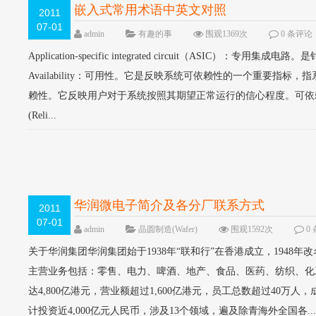
嵌入式常用术语中英文对照
2011
07-01
admin
有趣的事
围观1369次
0 条评论
Application-specific integrated circuit（
Availability：可用性。它是反映系统可依赖性的一个重要指标，
赖性。它反映用户对于系统按照其期望正常运行的信心程度。可依赖性是
(Reli...
华润微电子简介及各分厂联系方式
2011
07-01
admin
晶圆制造(Wafer)
围观1592次
0
关于华润集团华润集团始于1938年“联和行”在香港成立，1948
主营业务包括：零售、电力、啤酒、地产、食品、医药、纺织、化
达4,800亿港元，营业额超过1,600亿港元，员工总数超过40万
计投资近4,000亿元人民币，涉及13个领域，遍及除青海外全国各..