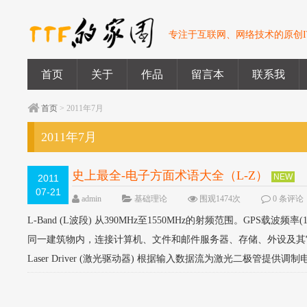
专注于互联网、网络技术的原创I
首页
关于
作品
留言本
联系我
首页
> 2011年7月
2011年7月
史上最全-电子方面术语大全（L-Z）
NEW
2011
07-21
admin
基础理论
围观1474次
0 条评论
L-Band (L波段) 从390MHz至1550MHz的射频范围。GPS载波频
同一建筑物内，连接计算机、文件和邮件服务器、存储、外设及其它设备
Laser Driver (激光驱动器) 根据输入数据流为激光二极管提供调