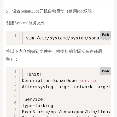
5、设置SonarQube开机自动启动（使用root权限）
创建Systemd服务文件
Bash
vim /etc/systemd/system/sonarqube.
将以下内容粘贴到文件中（根据您的实际安装路径调
整）：
Bash
[
Unit
]
Description
=
SonarQube 
service
After
=
syslog.target network.target

[
Service
]
Type
=
forking

ExecStart
=
/opt/sonarqube/bin/linux-x