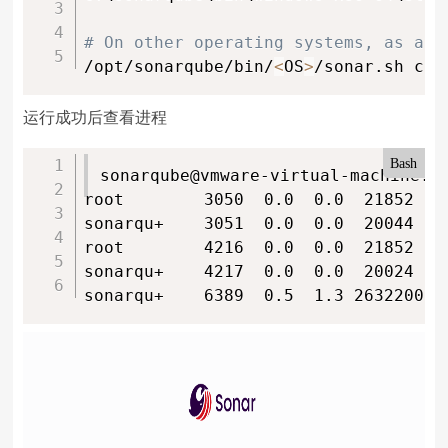
# On other operating systems, as a n
/opt/sonarqube/bin/
<
OS
>
/sonar.sh con
运行成功后查看进程
Bash
sonarqube@vmware-virtual-machine:~
root        3050  0.0  0.0  21852  5
sonarqu+    3051  0.0  0.0  20044  5
root        4216  0.0  0.0  21852  5
sonarqu+    4217  0.0  0.0  20024  5
sonarqu+    6389  0.5  1.3 2632200 1