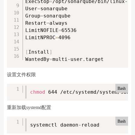
ExecStop
=
/opt/sonarqube/bin/linux-x8
User
=
sonarqube

Group
=
sonarqube

Restart
=
always

LimitNOFILE
=
65536

LimitNPROC
=
4096

[
Install
]
WantedBy
=
multi-user.target
设置文件权限
Bash
chmod
 644 /etc/systemd/system/sona
重新加载systemd配置
Bash
systemctl daemon-reload