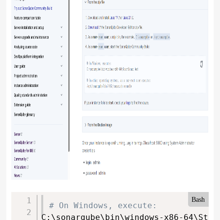
Bash
# On Windows, execute:
C:\sonarqube\bin\windows-x86-64\Start