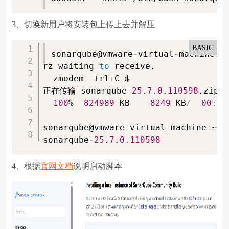
3、切换新用户将安装包上传上去并解压
BASIC
sonarqube@vmware
-
virtual
-
machine
:
~$
rz waiting 
to
 receive.

  zmodem  trl
+
C ȡ

正在传输 sonarqube
-
25.7
.0.110598
.zip..
100
%  
824989
 KB    
8249
 KB
/
00
:
01
sonarqube@vmware
-
virtual
-
machine
:
~$ l
sonarqube
-
25.7
.0.110598
4、根据
官网文档
说明启动脚本