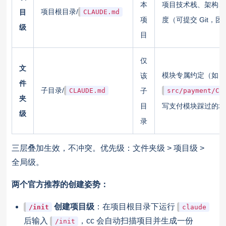
本
项目技术栈、架构、
项目根目录/
目
CLAUDE.md
项
度（可提交 Git，
级
目
仅
文
模块专属约定（如
该
件
子目录/
CLAUDE.md
子
src/payment/CL
夹
目
写支付模块踩过的坑
级
录
三层叠加生效，不冲突。优先级：文件夹级 > 项目级 >
全局级。
两个官方推荐的创建姿势：
创建项目级
：在项目根目录下运行
/init
claude
后输入
，cc 会自动扫描项目并生成一份
/init