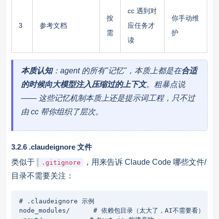
cc 遇到对
按
你手动维
3
参考文档
应任务才
需
护
读
本质认知
：agent 的所有"记忆"，本质上都是在
合适
的时候向大模型注入压缩过的上下文
。粗暴点说
—— 这些记忆机制本质上还是提示词工程，只不过
由 cc 帮你组织了层次。
3.2.6 .claudeignore 文件
类似于
，用来告诉 Claude Code 哪些文件/
.gitignore
目录不需要关注：
# .claudeignore 示例

node_modules/      # 依赖包目录（太大了，AI不需要看）
