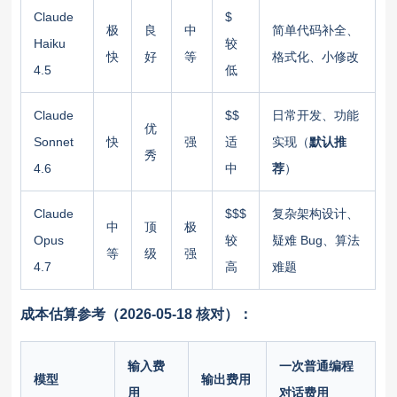
Claude
$
极
良
中
简单代码补全、
Haiku
较
快
好
等
格式化、小修改
4.5
低
Claude
$$
日常开发、功能
优
Sonnet
快
强
适
实现（
默认推
秀
4.6
中
荐
）
Claude
$$$
复杂架构设计、
中
顶
极
Opus
较
疑难 Bug、算法
等
级
强
4.7
高
难题
成本估算参考（2026-05-18 核对）：
输入费
一次普通编程
模型
输出费用
用
对话费用