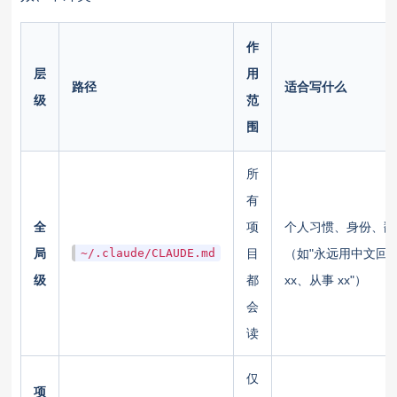
作
层
用
路径
适合写什么
级
范
围
所
有
全
项
个人习惯、身份、翻
局
~/.claude/CLAUDE.md
目
（如"永远用中文回答
级
都
xx、从事 xx"）
会
读
仅
项