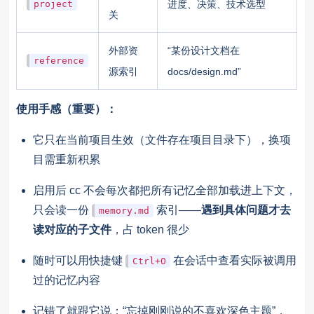
project
进度、决策、技术选型
关
外部资
“某份设计文档在
reference
源索引
docs/design.md”
使用手感（重要）：
它只在当前项目生效（文件存在项目目录下），换项
目需重新积累
启用后 cc 不会每次都把所有记忆全部加载进上下文，
只会读一份
索引——
遇到具体问题才去
memory.md
读对应的子文件
，占 token 很少
随时可以用快捷键
在会话中查看实际被调用
Ctrl+O
过的记忆内容
记错了就跟它说：“忘掉刚刚说的不喜欢深色主题”，