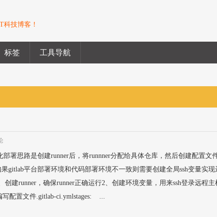
T科技博客！
标签
工具导航
论
动化部署思路是创建runner后，将runnner分配给具体仓库，然后创建配置文
gitlab平台部署环境和代码部署环境不一致则需要创建全局ssh变量实
建runner，确保runner正确运行2、创建环境变量，用来ssh登录远程主
件.gitlab-ci.ymlstages: ...