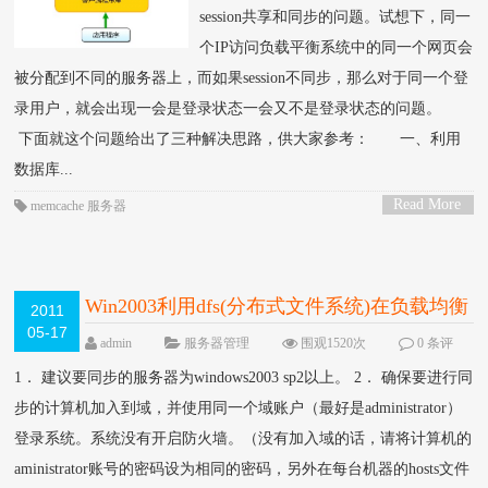
session共享和同步的问题。试想下，同一
个IP访问负载平衡系统中的同一个网页会
被分配到不同的服务器上，而如果session不同步，那么对于同一个登
录用户，就会出现一会是登录状态一会又不是登录状态的问题。
下面就这个问题给出了三种解决思路，供大家参考： 一、利用
数据库...
Read More
memcache
服务器
>
Win2003利用dfs(分布式文件系统)在负载均衡
2011
05-17
下的文件同步配置方案
NEW
admin
服务器管理
围观1520次
0 条评
论
1． 建议要同步的服务器为windows2003 sp2以上。 2． 确保要进行同
步的计算机加入到域，并使用同一个域账户（最好是administrator）
登录系统。系统没有开启防火墙。（没有加入域的话，请将计算机的
aministrator账号的密码设为相同的密码，另外在每台机器的hosts文件