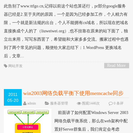
此告别了www.ttfgo.cn,记得以前这个站也算还行，pr部分google服务
器已经是2.至于关闭的原因，一个是因为已经参加工作，个人精力有
限，一个就是新法规的出台，个人不能拥有cn域名，所以现在把域名
直接换成个人的了（liuweiwei.org）,也不挂靠在原来的站下面了，独
立出来用，写写东西罢了，希望能和大家多多交流。搬家过程中也遇
到了两个常见的问题，顺便给大家总结下：1.WordPress 更换域名
后，文章...
Read More
网站开发
>
win2003网络负载平衡下使用memcache同步
2011
05-20
session的方法
NEW
admin
服务器管理
围观1446次
0 条评
论
前面讲了如何配置Windows Server 2003
网络负载平衡系统，那么在web架构中配
置好Server群集后，我们肯定会考虑